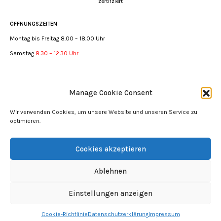
zertifziert
ÖFFNUNGSZEITEN
Montag bis Freitag 8.00 – 18.00 Uhr
Samstag
8.30 – 12.30 Uhr
APOTHEKEN NOTDIENST
Manage Cookie Consent
Notdienstfinder bundesweit
Wir verwenden Cookies, um unsere Website und unseren Service zu
optimieren.
Cookies akzeptieren
Ablehnen
Impressum
|
Datenschutzerklärung
Einstellungen anzeigen
© Apotheke Gartenstadt Schweinfurt
Cookie-Richtlinie
Datenschutzerklärung
Impressum