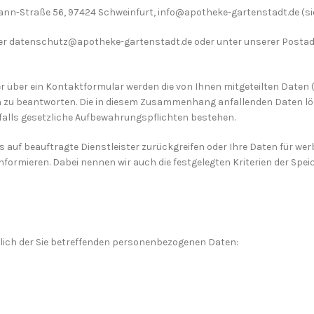
dmann-Straße 56, 97424 Schweinfurt, info@apotheke-gartenstadt.de (s
er datenschutz@apotheke-gartenstadt.de oder unter unserer Postad
r über ein Kontaktformular werden die von Ihnen mitgeteilten Daten (
n zu beantworten. Die in diesem Zusammenhang anfallenden Daten lö
, falls gesetzliche Aufbewahrungspflichten bestehen.
ts auf beauftragte Dienstleister zurückgreifen oder Ihre Daten für we
nformieren. Dabei nennen wir auch die festgelegten Kriterien der Spei
tlich der Sie betreffenden personenbezogenen Daten: