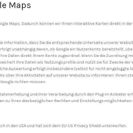
le Maps
oogle Maps. Dadurch können wir Ihnen interaktive Karten direkt in de
ie Information, dass Sie die entsprechende Unterseite unserer Websi
rfolgt unabhängig davon, ob Google ein Nutzerkonto bereitstellt, über
 Ihre Daten direkt Ihrem Konto zugeordnet. Wenn Sie die Zuordnung mi
speichert Ihre Daten als Nutzungsprofile und nutzt sie für Zwecke d
lche Auswertung erfolgt insbesondere (selbst für nicht eingeloggte 
 über Ihre Aktivitäten auf unserer Website zu informieren. Ihnen ste
n Google richten müssen.
Datenerhebung und ihrer Verarbeitung durch den Plug-in-Anbieter er
onen zu Ihren diesbezüglichen Rechten und Einstellungsmöglichkeiten
h in den USA und hat sich dem EU-US Privacy Shield unterworfen: