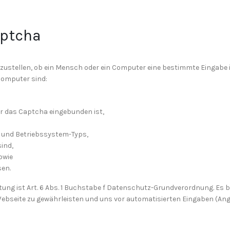
aptcha
zustellen, ob ein Mensch oder ein Computer eine bestimmte Eingabe
Computer sind:
der das Captcha eingebunden ist,
 und Betriebssystem-Typs,
ind,
owie
sen.
ng ist Art. 6 Abs. 1 Buchstabe f Datenschutz-Grundverordnung. Es be
Webseite zu gewährleisten und uns vor automatisierten Eingaben (Ang