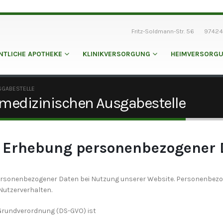
Fritz-Soldmann-Str. 56
97424
NTLICHE APOTHEKE
KLINIKVERSORGUNG
HEIMVERSORG
SGABESTELLE
medizinischen Ausgabestelle
ie Erhebung personenbezogener
personenbezogener Daten bei Nutzung unserer Website. Personenbezoge
 Nutzerverhalten.
-Grundverordnung (DS-GVO) ist